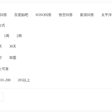
0问答
百度贴吧
SOSO问答
悟空问答
新浪问答
太平洋
方式
1周
2周
天
30天
疗
加盟
上可发
101-200
201以上