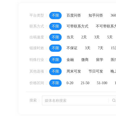
平台类型
不限
百度问答
知乎问答
36
联系方式
不限
可带联系方式
不可带联系
出稿速度
不限
当天
2天
3天
5天
链接时效
不限
不保证
3天
7天
15
特殊行业
不限
金融
微商
留学
医
其他选项
不限
周末可发
节日可发
晚
价格区间
不限
0-20
21-50
51-100
搜索