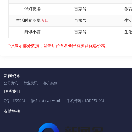
伴灯夜读
百家号
教
生活时尚图集
入口
百家号
生
简讯小馆
百家号
生
*仅展示部分数据，登录后台查看全部资源及优惠价格。
新闻资讯
公司资讯
行业资讯
客户案例
联系我们
QQ：1225268
微信：xiaozhuwenda
手机号码：15625731268
友情链接