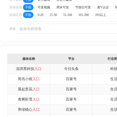
其他选项
不限
可发视频
周末可发
节假日可发
黄V认证
价格区间
不限
0-20
21-50
51-100
101-200
201以上
搜索
媒体名称
平台
行业类
澎湃黑科技
入口
今日头条
科
简讯小馆
入口
百家号
生
晨起赏花
入口
百家号
生
煮粥听雪
入口
百家号
生
养绿植心
入口
百家号
生